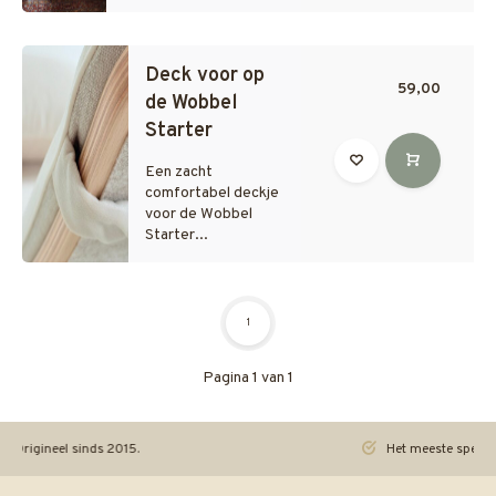
Deck voor op
59,00
de Wobbel
Starter
Een zacht
comfortabel deckje
voor de Wobbel
Starter...
1
Pagina 1 van 1
ineel sinds 2015.
Het meeste speelgoed pra