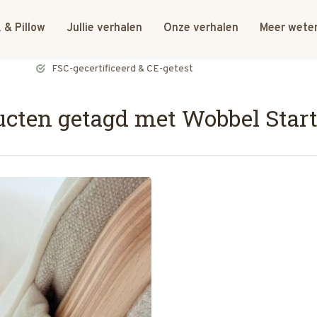
 & Pillow
Jullie verhalen
Onze verhalen
Meer wete
FSC-gecertificeerd & CE-getest
cten getagd met Wobbel Start