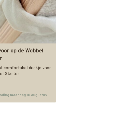
voor op de Wobbel
r
ht comfortabel deckje voor
el Starter
nding maandag 10 augustus