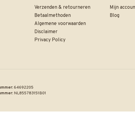
Verzenden & retourneren
Mijn accou
Betaalmethoden
Blog
Algemene voorwaarden
Disclaimer
Privacy Policy
ummer:
64692205
ummer:
NL855783151B01