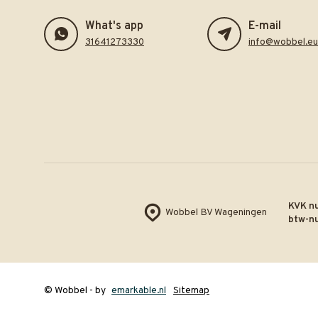
What's app
E-mail
31641273330
info@wobbel.eu
KVK n
Wobbel BV Wageningen
btw-n
© Wobbel
- by
emarkable.nl
Sitemap