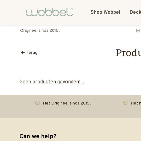
Shop Wobbel
Deck
Het meeste speelgoed praat. De Wobbel luistert.
Prod
Terug
Geen producten gevonden!...
Het Origineel sinds 2015.
Het m
Can we help?