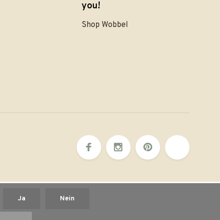
you!
Shop Wobbel
?
Ja
Nein