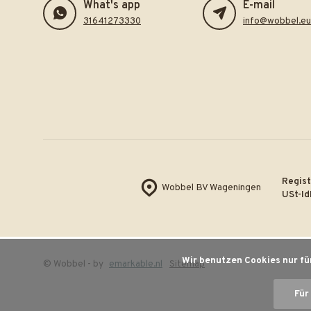
What's app
E-mail
31641273330
info@wobbel.eu
Regist
Wobbel BV Wageningen
USt-Id
Wir benutzen Cookies nur fü
© Wobbel
- by
emarkable.nl
Sitemap
Für