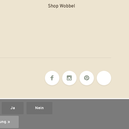
Shop Wobbel
?
Ja
Nein
ung. »