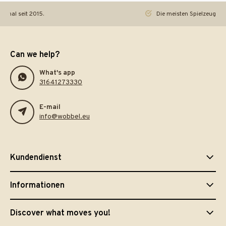
iginal seit 2015.
Die meisten Spielzeuge re
Can we help?
What's app
31641273330
E-mail
info@wobbel.eu
Kundendienst
Informationen
Discover what moves you!