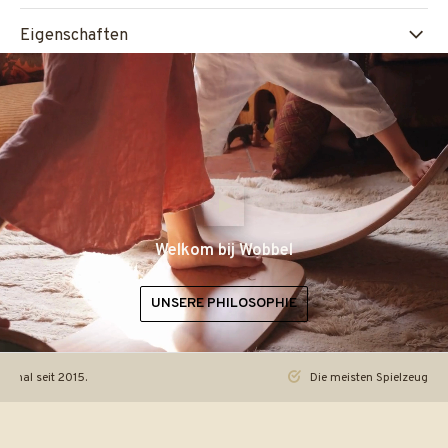
Eigenschaften
Welkom bij Wobbel
UNSERE PHILOSOPHIE
iginal seit 2015.
Die meisten Spielzeuge re