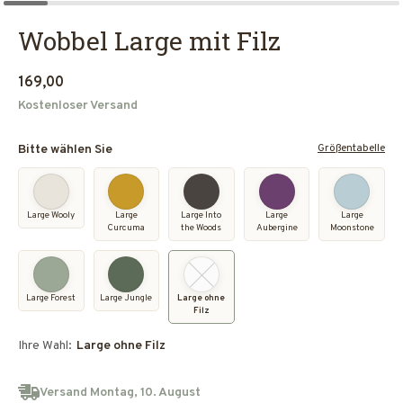
Wobbel Large mit Filz
169,00
Kostenloser Versand
Größentabelle
Bitte wählen Sie
Large Wooly
Large
Large Into
Large
Large
Curcuma
the Woods
Aubergine
Moonstone
Large Forest
Large Jungle
Large ohne
Filz
Ihre Wahl:
Large ohne Filz
Versand Montag, 10. August