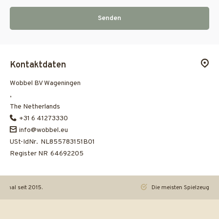
Senden
Kontaktdaten
Wobbel BV Wageningen
,
The Netherlands
+31 6 41273330
info@wobbel.eu
USt-IdNr.
NL855783151B01
Register NR
64692205
iginal seit 2015.
Die meisten Spielzeuge re