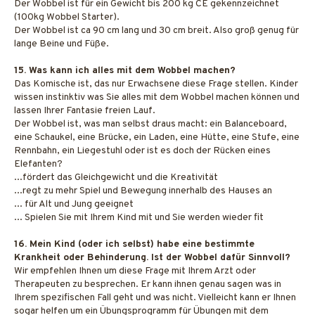
Der Wobbel ist für ein Gewicht bis 200 kg CE gekennzeichnet
(100kg Wobbel Starter).
Der Wobbel ist ca 90 cm lang und 30 cm breit. Also groß genug für
lange Beine und Füße.
15. Was kann ich alles mit dem Wobbel machen?
Das Komische ist, das nur Erwachsene diese Frage stellen. Kinder
wissen instinktiv was Sie alles mit dem Wobbel machen können und
lassen Ihrer Fantasie freien Lauf.
Der Wobbel ist, was man selbst draus macht: ein Balanceboard,
eine Schaukel, eine Brücke, ein Laden, eine Hütte, eine Stufe, eine
Rennbahn, ein Liegestuhl oder ist es doch der Rücken eines
Elefanten?
...fördert das Gleichgewicht und die Kreativität
...regt zu mehr Spiel und Bewegung innerhalb des Hauses an
... für Alt und Jung geeignet
... Spielen Sie mit Ihrem Kind mit und Sie werden wieder fit
16. Mein Kind (oder ich selbst) habe eine bestimmte
Krankheit oder Behinderung. Ist der Wobbel dafür Sinnvoll?
Wir empfehlen Ihnen um diese Frage mit Ihrem Arzt oder
Therapeuten zu besprechen. Er kann ihnen genau sagen was in
Ihrem spezifischen Fall geht und was nicht. Vielleicht kann er Ihnen
sogar helfen um ein Übungsprogramm für Übungen mit dem