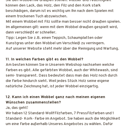
Sie den Wobbel nie draußen stehen. Wasser und Feuchtigkeit
können den Lack, das Holz, den Filz und den Kork stark
beschädigen, darum ist es wichtig um Ihn nach dem Spielen mit
einem trockenen Tuch abzuwischen.
Mit einem Wobbel mit Filz sollte man besser nicht draußen spielen.
Im allgemeinen gilt: wenn mit dem Wobbel draußen gespielt wird,
dann verschleißt er schneller.
Tipp: Legen Sie z.B. einen Teppich, Schaumplatten oder
Kunstgras unter den Wobbel um Verschleiß zu verringern.
Auf unserer Website steht mehr über die Reinigung und Wartung.
11. In welchen Farben gibt es den Wobbel?
Am besten können Sie in Unserem Webshop nachsehen welche
Farben es gibt. Alle gefärbten Wobbel, auch der Whitewash, sind
semi- transparent. Dass bedeutet dass man das Holz noch durch
die Farbe hindurch sieht. Weil jedes Stück Holz seine eigene
natürliche Zeichnung hat, ist jeder Wobbel einzigartig.
12. Kann ich einen Wobbel ganz nach meinen eigenen
Wünschen zusammenstellen?
Ja, das geht!
Wir haben 12 Standard-WollfFilzfarben, 7 PressFilzfarben und 1
Standard- Kork- Farbe im Angebot. Sie haben auch die Möglichkeit
um eine Farbe außerhalb Unseres Angebotes zu wählen. Dafür