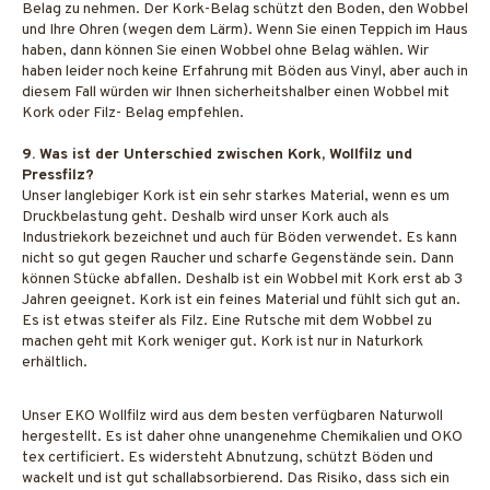
Belag zu nehmen. Der Kork-Belag schützt den Boden, den Wobbel
und Ihre Ohren (wegen dem Lärm). Wenn Sie einen Teppich im Haus
haben, dann können Sie einen Wobbel ohne Belag wählen. Wir
haben leider noch keine Erfahrung mit Böden aus Vinyl, aber auch in
diesem Fall würden wir Ihnen sicherheitshalber einen Wobbel mit
Kork oder Filz- Belag empfehlen.
9. Was ist der Unterschied zwischen Kork, Wollfilz und
Pressfilz?
Unser langlebiger Kork ist ein sehr starkes Material, wenn es um
Druckbelastung geht. Deshalb wird unser Kork auch als
Industriekork bezeichnet und auch für Böden verwendet. Es kann
nicht so gut gegen Raucher und scharfe Gegenstände sein. Dann
können Stücke abfallen. Deshalb ist ein Wobbel mit Kork erst ab 3
Jahren geeignet. Kork ist ein feines Material und fühlt sich gut an.
Es ist etwas steifer als Filz. Eine Rutsche mit dem Wobbel zu
machen geht mit Kork weniger gut. Kork ist nur in Naturkork
erhältlich.
Unser EKO Wollfilz wird aus dem besten verfügbaren Naturwoll
hergestellt. Es ist daher ohne unangenehme Chemikalien und OKO
tex certificiert. Es widersteht Abnutzung, schützt Böden und
wackelt und ist gut schallabsorbierend. Das Risiko, dass sich ein