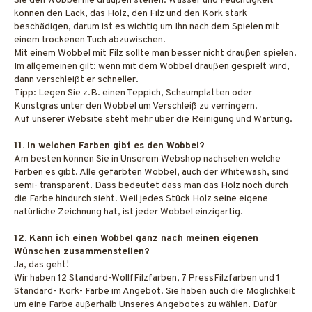
Sie den Wobbel nie draußen stehen. Wasser und Feuchtigkeit
können den Lack, das Holz, den Filz und den Kork stark
beschädigen, darum ist es wichtig um Ihn nach dem Spielen mit
einem trockenen Tuch abzuwischen.
Mit einem Wobbel mit Filz sollte man besser nicht draußen spielen.
Im allgemeinen gilt: wenn mit dem Wobbel draußen gespielt wird,
dann verschleißt er schneller.
Tipp: Legen Sie z.B. einen Teppich, Schaumplatten oder
Kunstgras unter den Wobbel um Verschleiß zu verringern.
Auf unserer Website steht mehr über die Reinigung und Wartung.
11. In welchen Farben gibt es den Wobbel?
Am besten können Sie in Unserem Webshop nachsehen welche
Farben es gibt. Alle gefärbten Wobbel, auch der Whitewash, sind
semi- transparent. Dass bedeutet dass man das Holz noch durch
die Farbe hindurch sieht. Weil jedes Stück Holz seine eigene
natürliche Zeichnung hat, ist jeder Wobbel einzigartig.
12. Kann ich einen Wobbel ganz nach meinen eigenen
Wünschen zusammenstellen?
Ja, das geht!
Wir haben 12 Standard-WollfFilzfarben, 7 PressFilzfarben und 1
Standard- Kork- Farbe im Angebot. Sie haben auch die Möglichkeit
um eine Farbe außerhalb Unseres Angebotes zu wählen. Dafür