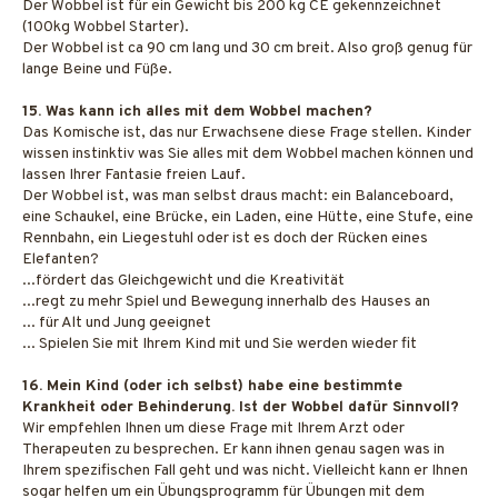
Der Wobbel ist für ein Gewicht bis 200 kg CE gekennzeichnet
(100kg Wobbel Starter).
Der Wobbel ist ca 90 cm lang und 30 cm breit. Also groß genug für
lange Beine und Füße.
15. Was kann ich alles mit dem Wobbel machen?
Das Komische ist, das nur Erwachsene diese Frage stellen. Kinder
wissen instinktiv was Sie alles mit dem Wobbel machen können und
lassen Ihrer Fantasie freien Lauf.
Der Wobbel ist, was man selbst draus macht: ein Balanceboard,
eine Schaukel, eine Brücke, ein Laden, eine Hütte, eine Stufe, eine
Rennbahn, ein Liegestuhl oder ist es doch der Rücken eines
Elefanten?
...fördert das Gleichgewicht und die Kreativität
...regt zu mehr Spiel und Bewegung innerhalb des Hauses an
... für Alt und Jung geeignet
... Spielen Sie mit Ihrem Kind mit und Sie werden wieder fit
16. Mein Kind (oder ich selbst) habe eine bestimmte
Krankheit oder Behinderung. Ist der Wobbel dafür Sinnvoll?
Wir empfehlen Ihnen um diese Frage mit Ihrem Arzt oder
Therapeuten zu besprechen. Er kann ihnen genau sagen was in
Ihrem spezifischen Fall geht und was nicht. Vielleicht kann er Ihnen
sogar helfen um ein Übungsprogramm für Übungen mit dem