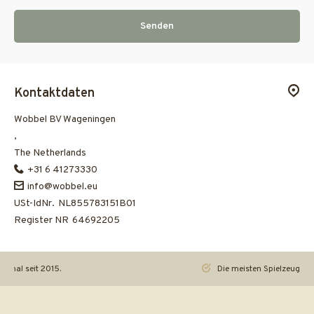
Senden
Kontaktdaten
Wobbel BV Wageningen
,
The Netherlands
+31 6 41273330
info@wobbel.eu
USt-IdNr.
NL855783151B01
Register NR
64692205
iginal seit 2015.
Die meisten Spielzeuge re