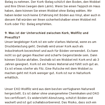
Belag zu nehmen. Der Kork-Belag schützt den Boden, den Wobbel
und Ihre Ohren (wegen dem Lärm). Wenn Sie einen Teppich im Haus
haben, dann können Sie einen Wobbel ohne Belag wählen. Wir
haben leider noch keine Erfahrung mit Böden aus Vinyl, aber auch in
diesem Fall würden wir Ihnen sicherheitshalber einen Wobbel mit
Kork oder Filz- Belag empfehlen.
9. Was ist der Unterschied zwischen Kork, Wollfilz und
Pressfilz?
Unser langlebiger Kork ist ein sehr starkes Material, wenn es um
Druckbelastung geht. Deshalb wird unser Kork auch als
Industriekork bezeichnet und auch für Böden verwendet. Es kann
nicht so gut gegen Raucher und scharfe Gegenstände sein. Dann
können Stücke abfallen. Deshalb ist ein Wobbel mit Kork erst ab 3
Jahren geeignet. Kork ist ein feines Material und fühlt sich gut an.
Es ist etwas steifer als Filz. Eine Rutsche mit dem Wobbel zu
machen geht mit Kork weniger gut. Kork ist nur in Naturkork
erhältlich.
Unser EKO Wollfilz wird aus dem besten verfügbaren Naturwoll
hergestellt. Es ist daher ohne unangenehme Chemikalien und OKO
tex certificiert. Es widersteht Abnutzung, schützt Böden und
wackelt und ist gut schallabsorbierend. Das Risiko, dass sich ein