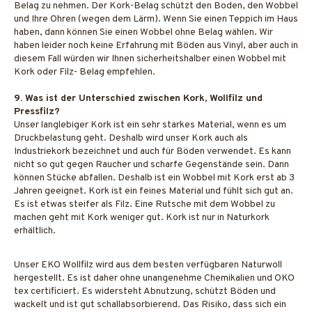
Belag zu nehmen. Der Kork-Belag schützt den Boden, den Wobbel
und Ihre Ohren (wegen dem Lärm). Wenn Sie einen Teppich im Haus
haben, dann können Sie einen Wobbel ohne Belag wählen. Wir
haben leider noch keine Erfahrung mit Böden aus Vinyl, aber auch in
diesem Fall würden wir Ihnen sicherheitshalber einen Wobbel mit
Kork oder Filz- Belag empfehlen.
9. Was ist der Unterschied zwischen Kork, Wollfilz und
Pressfilz?
Unser langlebiger Kork ist ein sehr starkes Material, wenn es um
Druckbelastung geht. Deshalb wird unser Kork auch als
Industriekork bezeichnet und auch für Böden verwendet. Es kann
nicht so gut gegen Raucher und scharfe Gegenstände sein. Dann
können Stücke abfallen. Deshalb ist ein Wobbel mit Kork erst ab 3
Jahren geeignet. Kork ist ein feines Material und fühlt sich gut an.
Es ist etwas steifer als Filz. Eine Rutsche mit dem Wobbel zu
machen geht mit Kork weniger gut. Kork ist nur in Naturkork
erhältlich.
Unser EKO Wollfilz wird aus dem besten verfügbaren Naturwoll
hergestellt. Es ist daher ohne unangenehme Chemikalien und OKO
tex certificiert. Es widersteht Abnutzung, schützt Böden und
wackelt und ist gut schallabsorbierend. Das Risiko, dass sich ein