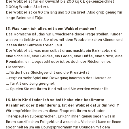
Der Wobbel ist für ein Gewicht bis 200 kg CE gekennzeichnet
(100kg Wobbel Starter).
Der Wobbel ist ca 90 cm lang und 30 cm breit. Also groß genug für
lange Beine und Füße.
15. Was kann ich alles mit dem Wobbel machen?
Das Komische ist, das nur Erwachsene diese Frage stellen. Kinder
wissen instinktiv was Sie alles mit dem Wobbel machen können und
lassen Ihrer Fantasie freien Lauf.
Der Wobbel ist, was man selbst draus macht: ein Balanceboard,
eine Schaukel, eine Brücke, ein Laden, eine Hütte, eine Stufe, eine
Rennbahn, ein Liegestuhl oder ist es doch der Rücken eines
Elefanten?
...fördert das Gleichgewicht und die Kreativität
...regt zu mehr Spiel und Bewegung innerhalb des Hauses an
... für Alt und Jung geeignet
... Spielen Sie mit Ihrem Kind mit und Sie werden wieder fit
16. Mein Kind (oder ich selbst) habe eine bestimmte
Krankheit oder Behinderung. Ist der Wobbel dafür Sinnvoll?
Wir empfehlen Ihnen um diese Frage mit Ihrem Arzt oder
Therapeuten zu besprechen. Er kann ihnen genau sagen was in
Ihrem spezifischen Fall geht und was nicht. Vielleicht kann er Ihnen
sogar helfen um ein Übungsprogramm für Übungen mit dem