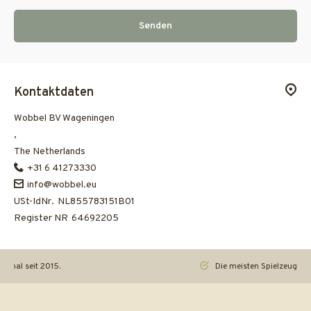
Senden
Kontaktdaten
Wobbel BV Wageningen
,
The Netherlands
+31 6 41273330
info@wobbel.eu
USt-IdNr.
NL855783151B01
Register NR
64692205
iginal seit 2015.
Die meisten Spielzeuge re