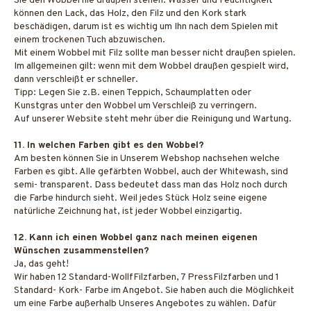
Sie den Wobbel nie draußen stehen. Wasser und Feuchtigkeit
können den Lack, das Holz, den Filz und den Kork stark
beschädigen, darum ist es wichtig um Ihn nach dem Spielen mit
einem trockenen Tuch abzuwischen.
Mit einem Wobbel mit Filz sollte man besser nicht draußen spielen.
Im allgemeinen gilt: wenn mit dem Wobbel draußen gespielt wird,
dann verschleißt er schneller.
Tipp: Legen Sie z.B. einen Teppich, Schaumplatten oder
Kunstgras unter den Wobbel um Verschleiß zu verringern.
Auf unserer Website steht mehr über die Reinigung und Wartung.
11. In welchen Farben gibt es den Wobbel?
Am besten können Sie in Unserem Webshop nachsehen welche
Farben es gibt. Alle gefärbten Wobbel, auch der Whitewash, sind
semi- transparent. Dass bedeutet dass man das Holz noch durch
die Farbe hindurch sieht. Weil jedes Stück Holz seine eigene
natürliche Zeichnung hat, ist jeder Wobbel einzigartig.
12. Kann ich einen Wobbel ganz nach meinen eigenen
Wünschen zusammenstellen?
Ja, das geht!
Wir haben 12 Standard-WollfFilzfarben, 7 PressFilzfarben und 1
Standard- Kork- Farbe im Angebot. Sie haben auch die Möglichkeit
um eine Farbe außerhalb Unseres Angebotes zu wählen. Dafür