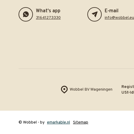
What's app
E-mail
31641273330
info@wobbel.eu
Regist
Wobbel BV Wageningen
USt-Id
© Wobbel
- by
emarkable.nl
Sitemap