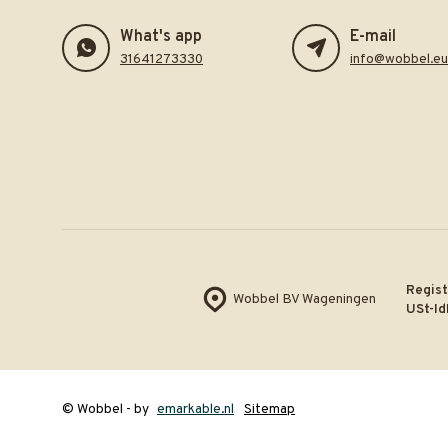
What's app
E-mail
31641273330
info@wobbel.eu
Regist
Wobbel BV Wageningen
USt-Id
© Wobbel
- by
emarkable.nl
Sitemap