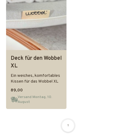
Deck für den Wobbel
XL
Ein weiches, komfortables
Kissen für das Wobbel XL
89,00
Versand Montag, 10.
August
1