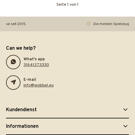
Seite 1 von 1
iginal seit 2015.
Die meisten Spielzeuge re
Can we help?
What's app
31641273330
E-mail
info@wobbel.eu
Kundendienst
Informationen