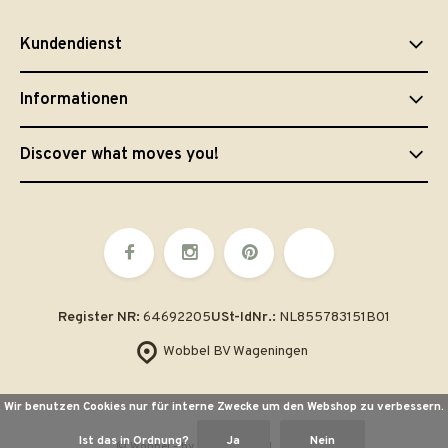
Kundendienst
Informationen
Discover what moves you!
Register NR:
64692205
USt-IdNr.:
NL855783151B01
Wobbel BV Wageningen
Wir benutzen Cookies nur für interne Zwecke um den Webshop zu verbessern.
Ist das in Ordnung?
Ja
Nein
© Wobbel
- by
emarkable.nl
Sitemap