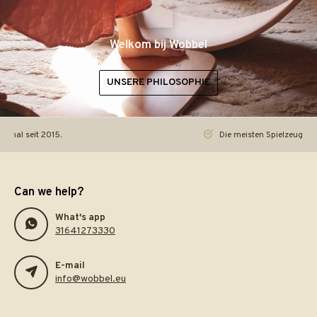
Welkom bij Wobbel
UNSERE PHILOSOPHIE
iginal seit 2015.
Die meisten Spielzeuge re
Can we help?
What's app
31641273330
E-mail
info@wobbel.eu