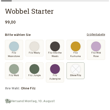
Wobbel Starter
99,00
Größentabelle
Bitte wählen Sie
Filz
Filz Wooly
Filz Into the
Filz
Filz Wild
Moonstone
Woods
Kurkuma
Rose
Filz Wald
Filz Jungle
Filz
Ohne Filz
Aubergine
Ihre Wahl:
Ohne Filz
Versand Montag, 10. August