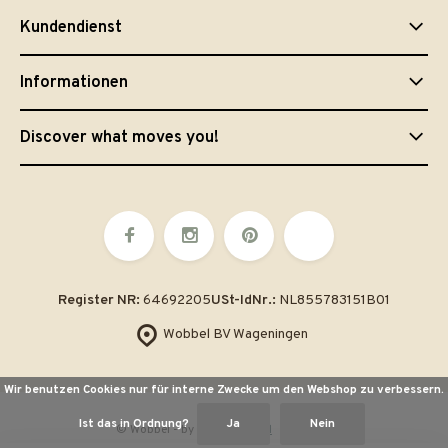
Kundendienst
Informationen
Discover what moves you!
Register NR:
64692205
USt-IdNr.:
NL855783151B01
Wobbel BV Wageningen
Wir benutzen Cookies nur für interne Zwecke um den Webshop zu verbessern.
Ist das in Ordnung?
Ja
Nein
© Wobbel
- by
emarkable.nl
Sitemap