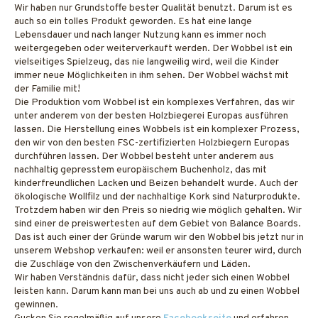
Wir haben nur Grundstoffe bester Qualität benutzt. Darum ist es
auch so ein tolles Produkt geworden. Es hat eine lange
Lebensdauer und nach langer Nutzung kann es immer noch
weitergegeben oder weiterverkauft werden. Der Wobbel ist ein
vielseitiges Spielzeug, das nie langweilig wird, weil die Kinder
immer neue Möglichkeiten in ihm sehen. Der Wobbel wächst mit
der Familie mit!
Die Produktion vom Wobbel ist ein komplexes Verfahren, das wir
unter anderem von der besten Holzbiegerei Europas ausführen
lassen. Die Herstellung eines Wobbels ist ein komplexer Prozess,
den wir von den besten FSC-zertifizierten Holzbiegern Europas
durchführen lassen. Der Wobbel besteht unter anderem aus
nachhaltig gepresstem europäischem Buchenholz, das mit
kinderfreundlichen Lacken und Beizen behandelt wurde. Auch der
ökologische Wollfilz und der nachhaltige Kork sind Naturprodukte.
Trotzdem haben wir den Preis so niedrig wie möglich gehalten. Wir
sind einer de preiswertesten auf dem Gebiet von Balance Boards.
Das ist auch einer der Gründe warum wir den Wobbel bis jetzt nur in
unserem Webshop verkaufen: weil er ansonsten teurer wird, durch
die Zuschläge von den Zwischenverkäufern und Läden.
Wir haben Verständnis dafür, dass nicht jeder sich einen Wobbel
leisten kann. Darum kann man bei uns auch ab und zu einen Wobbel
gewinnen.