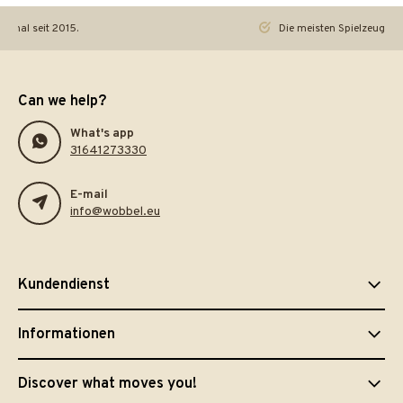
iginal seit 2015.
Die meisten Spielzeuge re
Can we help?
What's app
31641273330
E-mail
info@wobbel.eu
Kundendienst
Informationen
Discover what moves you!