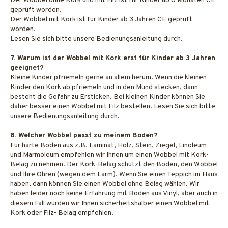
Der Wobbel ohne Kork und mit Filz ist für Kinder ab 0 Monaten CE
geprüft worden.
Der Wobbel mit Kork ist für Kinder ab 3 Jahren CE geprüft
worden.
Lesen Sie sich bitte unsere Bedienungsanleitung durch.
7. Warum ist der Wobbel mit Kork erst für Kinder ab 3 Jahren
geeignet?
Kleine Kinder pfriemeln gerne an allem herum. Wenn die kleinen
Kinder den Kork ab pfriemeln und in den Mund stecken, dann
besteht die Gefahr zu Ersticken. Bei kleinen Kinder können Sie
daher besser einen Wobbel mit Filz bestellen. Lesen Sie sich bitte
unsere Bedienungsanleitung durch.
8. Welcher Wobbel passt zu meinem Boden?
Für harte Böden aus z.B. Laminat, Holz, Stein, Ziegel, Linoleum
und Marmoleum empfehlen wir Ihnen um einen Wobbel mit Kork-
Belag zu nehmen. Der Kork-Belag schützt den Boden, den Wobbel
und Ihre Ohren (wegen dem Lärm). Wenn Sie einen Teppich im Haus
haben, dann können Sie einen Wobbel ohne Belag wählen. Wir
haben leider noch keine Erfahrung mit Böden aus Vinyl, aber auch in
diesem Fall würden wir Ihnen sicherheitshalber einen Wobbel mit
Kork oder Filz- Belag empfehlen.