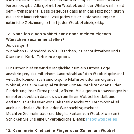
Am besten können Sie in Unserem Webshop nachsehen welche
Farben es gibt. Alle gefärbten Wobbel, auch der Whitewash, sind
semi- transparent. Dass bedeutet dass man das Holz noch durch
die Farbe hindurch sieht. Weil jedes Stück Holz seine eigene
natürliche Zeichnung hat, ist jeder Wobbel einzigartig.
12. Kann ich einen Wobbel ganz nach meinen eigenen
Wünschen zusammenstellen?
Ja, das geht!
Wir haben 12 Standard-WollfFilzfarben, 7 PressFilzfarben und 1
Standard- Kork- Farbe im Angebot.
Für Firmen bieten wir die Möglichkeit um ein Firmen-Logo
anzubringen, das mit einem Laserstrahl auf den Wobbel gebrannt
wird. Sie können auch eine eigene Filzfarbe oder ein eigenes
Wobbel, das zum Beispiel zu Ihrer Firmen-Identität oder zu der
Einrichtung Ihrer Firma passt, wählen. Mit eigenen Anpassungen ist
es sofort deutlich dass es sich um Ihren Wobbel handelt und
dadurch ist er besser vor Diebstahl geschützt. Der Wobbel ist
auch ein ideales Werbe- oder Weihnachtsgeschenk.
Möchten Sie mehr über die Möglichkeiten von Wobbel wissen?
Schicken Sie uns eine unverbindliche E-Mail:
info@wobbel.eu
13. Kann mein Kind seine Finger oder Zehen am Wobbel