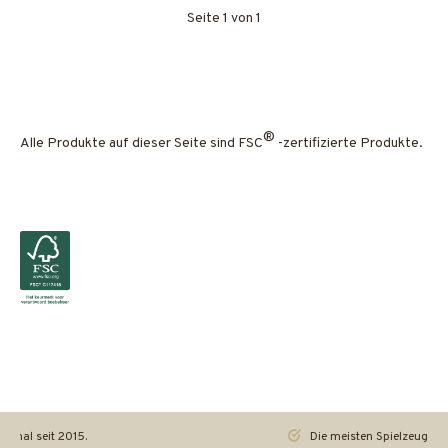
Seite 1 von 1
®
Alle Produkte auf dieser Seite sind FSC
-zertifizierte Produkte.
iginal seit 2015.
Die meisten Spielzeuge re