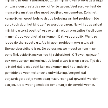
mijn kind bij een fysiotherapeut. Aan mijn kind van 6 werd gevraagd
om zijn eigen prestaties een cijfer te geven. Veel zorg verliest de
menselijke maat en alles moet becijferd en gemeten. Zo is het
kennelijk van groot belang dat de beleving van het probleem (de
zorg) ook door het kind zelf zo wordt ervaren. Nu wil het geval dat
mijn kind uiterst positief was over zijn eigen prestaties (Well done
mammy) . Je voelt het al aankomen. Dat was zorgelijk. Want zo
legde de therapeute uit. Als hij geen probleem ervaart, is zijn
therapiebereidheid laag. De oplossing: we moesten hem maar
eens flink duidelijk maken hoe hij achterbleef. Oftewel: ga jezelf
ook eens zorgen maken knul. Je bent al zes jaar op aarde. Tijd dat
je inziet dat je niet echt kan meekomen met het landelijke
gemiddelde voor motorische ontwikkeling. Vergeet dat
verjaardagsfeestje vanmiddag maar. Hier gaat gewerkt worden
aan jou. Als je weer gemiddeld bent mag je de wereld weer in.