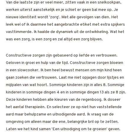
Van die laatste zijn er veel meer, zitten vaak in een snelkookpan,
werken uiterst aanstekelijk en je schiet er geen bal mee op. Je
nieuwe identiteit wordt 'zorg'. Met alle gevolgen van dien. Het
leek wel of ik daarmee het aangebrachte etiket met extra spijkers
vasttimmerde. Ik haalde de dynamiek uit de ontwikkeling. Wat het
was een zorg, is een zorg en zal altijd een zorg blijven.
Constructieve zorgen zijn gebaseerd op liefde en vertrouwen.
Geloven in groei en hulp van de tijd. Constructieve zorgen bloeien
in een slowcooker. Ik ben heel bewust mensen om mijn kind heen
gaan zoeken die vertrouwen. Laat me niet opjagen door lijstjes en
mijlpalen van wat hoort. Sommige kinderen zijn in alles 8. Sommige
kinderen in sommige dingen 4 en in sommige dingen 13 als ze 8 zijn.
Deze kinderen hebben alle kleuren van de regenboog. Ik doseer
het aantal therapieën. En selecteer ze op niet hun vaststellende
aard maar behulpzame en uitnodigende aard. Ik vraag van de
omgeving om alleen maar die ene, belangrijke bril op te zetten.
Laten we het kind samen 'Een uitnodiging om te groeien' geven.