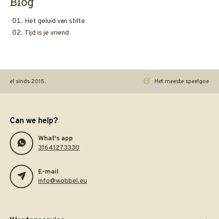
Blog
Het geluid van stilte
Tijd is je vriend
ineel sinds 2015.
Het meeste speelgoed pra
Can we help?
What's app
31641273330
E-mail
info@wobbel.eu