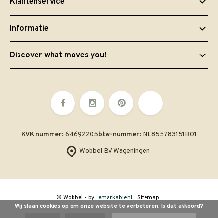
Klantenservice
Informatie
Discover what moves you!
KVK nummer:
64692205
btw-nummer:
NL855783151B01
Wobbel BV Wageningen
© Wobbel
- by
emarkable.nl
Sitemap
Wij slaan cookies op om onze website te verbeteren. Is dat akkoord?