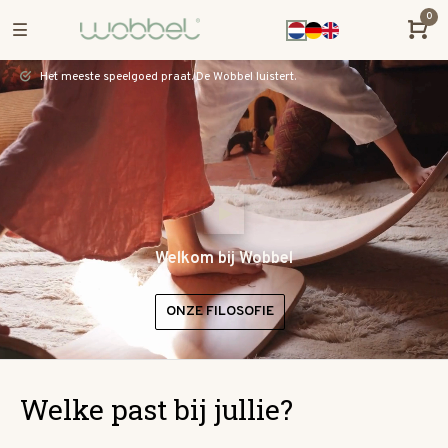
0
Het meeste speelgoed praat. De Wobbel luistert.
Welkom bij Wobbel
ONZE FILOSOFIE
Welke past bij jullie?