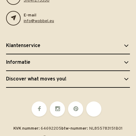
31641273330
E-mail
info@wobbel.eu
Klantenservice
Informatie
Discover what moves you!
KVK nummer:
64692205
btw-nummer:
NL855783151B01