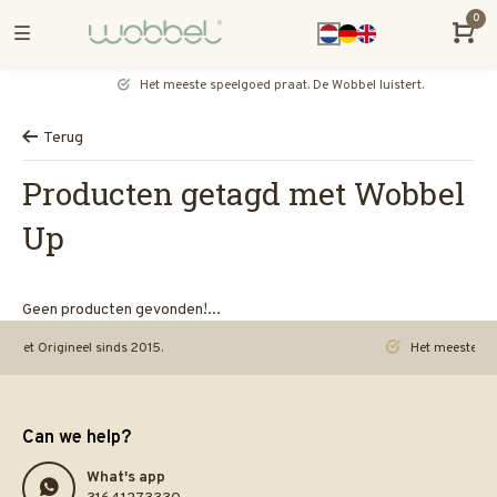
0
Het meeste speelgoed praat. De Wobbel luistert.
Terug
Producten getagd met Wobbel
Up
Geen producten gevonden!...
rigineel sinds 2015.
Het meeste speelgoed 
Can we help?
What's app