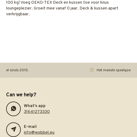
100 kg! Voeg OEKO-TEX Deck en kussen toe voor knus
loungeplezier. Groeit mee vanaf 0 jaar. Deck & kussen apart
verkrijgbaar.
ineel sinds 2015.
Het meeste speelgoed pra
Can we help?
What's app
31641273330
E-mail
info@wobbel.eu