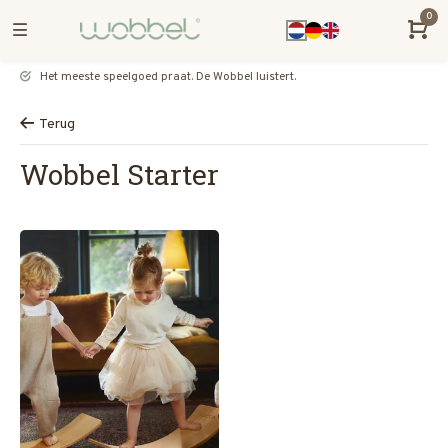
0
Het meeste speelgoed praat. De Wobbel luistert.
Terug
Wobbel Starter