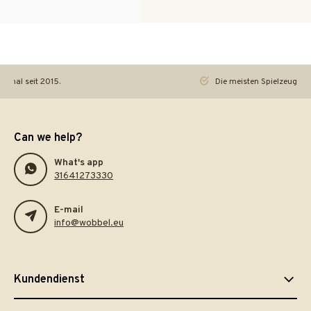
iginal seit 2015.
Die meisten Spielzeuge re
Can we help?
What's app
31641273330
E-mail
info@wobbel.eu
Kundendienst