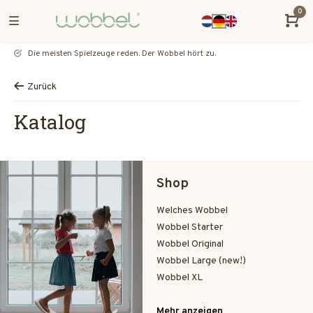
0
Die meisten Spielzeuge reden. Der Wobbel hört zu.
Zurück
Katalog
Shop
Welches Wobbel
Wobbel Starter
Wobbel Original
Wobbel Large (new!)
Wobbel XL
Mehr anzeigen