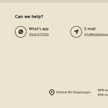
Can we help?
What's app
E-mail
31641273330
info@wobbel.eu
KVK n
Wobbel BV Wageningen
btw-n