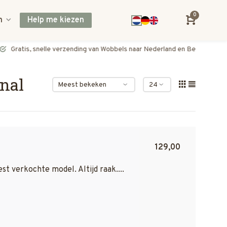
0
n
Help me kiezen
Gratis, snelle verzending van Wobbels naar Nederland en België
nal
129,00
t verkochte model. Altijd raak....