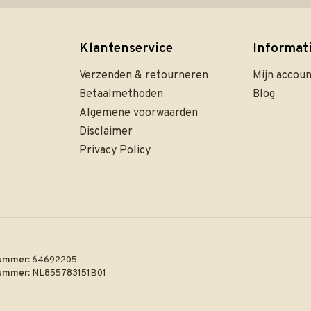
Klantenservice
Informat
Verzenden & retourneren
Mijn accou
Betaalmethoden
Blog
Algemene voorwaarden
Disclaimer
Privacy Policy
ummer:
64692205
ummer:
NL855783151B01