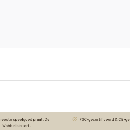
eeste speelgoed praat. De
FSC-gecertificeerd & CE-ge
Wobbel luistert.