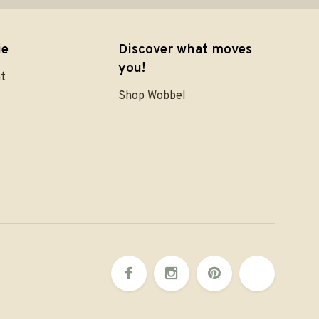
ie
Discover what moves
you!
nt
Shop Wobbel