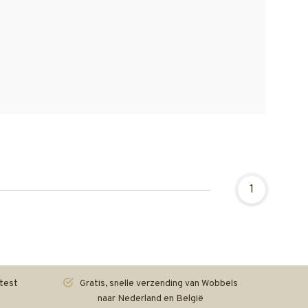
1
test
Gratis, snelle verzending van Wobbels
naar Nederland en België