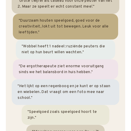
"Grote twijfel als cadeau voor onze peuter van net
2. Maar ze speelt er echt constant mee!"
"Duurzaam houten speelgoed, goed voor de
creativiteit, lokt uit tot bewegen. Leuk voor alle
leeftijden."
"Wobbel heeft 1 nadeel: ruziënde peuters die
niet op hun beurt willen wachten."
"De ergotherapeute ziet enorme vooruitgang
sinds we het balansbord in huis hebben."
"Het lijkt op een regenboog en je kunt er op staan
en wiebelen. Dat vraagt om een foto mee naar
school."
"Speelgoed zoals speelgoed hoort te
zijn."