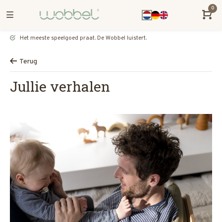
0
Het meeste speelgoed praat. De Wobbel luistert.
Terug
Jullie verhalen