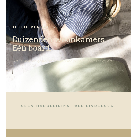
JULLIE VERHALEN
Duizenden woonkamers.
Eén board.
Dit is wat er gebeurt als je kinderen de ruimte geeft.
GEEN HANDLEIDING. WEL EINDELOOS.