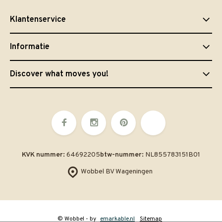
Klantenservice
Informatie
Discover what moves you!
KVK nummer:
64692205
btw-nummer:
NL855783151B01
Wobbel BV Wageningen
© Wobbel
- by
emarkable.nl
Sitemap