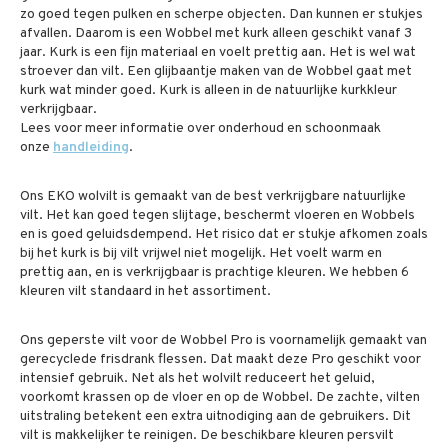
zo goed tegen pulken en scherpe objecten. Dan kunnen er stukjes
afvallen. Daarom is een Wobbel met kurk alleen geschikt vanaf 3
jaar. Kurk is een fijn materiaal en voelt prettig aan. Het is wel wat
stroever dan vilt. Een glijbaantje maken van de Wobbel gaat met
kurk wat minder goed. Kurk is alleen in de natuurlijke kurkkleur
verkrijgbaar.
Lees voor meer informatie over onderhoud en schoonmaak
onze
handleiding
.
Ons EKO wolvilt is gemaakt van de best verkrijgbare natuurlijke
vilt. Het kan goed tegen slijtage, beschermt vloeren en Wobbels
en is goed geluidsdempend. Het risico dat er stukje afkomen zoals
bij het kurk is bij vilt vrijwel niet mogelijk. Het voelt warm en
prettig aan, en is verkrijgbaar is prachtige kleuren. We hebben 6
kleuren vilt standaard in het assortiment.
Ons geperste vilt voor de Wobbel Pro is voornamelijk gemaakt van
gerecyclede frisdrank flessen. Dat maakt deze Pro geschikt voor
intensief gebruik. Net als het wolvilt reduceert het geluid,
voorkomt krassen op de vloer en op de Wobbel. De zachte, vilten
uitstraling betekent een extra uitnodiging aan de gebruikers. Dit
vilt is makkelijker te reinigen. De beschikbare kleuren persvilt