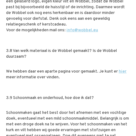
een gelaserd logo, eigen kleur vilt en Wobbel, zodat de Wobbel
past bij bijvoorbeeld de huisstijl of de inrichting. Daarmee wordt
de Wobbel ook nog eens herkenbaar en is daardoor minder
gevoelig voor diefstal. Denk ook eens aan een geweldig
relatiegeschenk of kerstcadeau.
Voor de mogelijkheden mail ons:
info@wobbel.eu
3.8 Van welk materiaal is de Wobbel gemaakt? Is de Wobbel
duurzaam?
We hebben daar een aparte pagina voor gemaakt. Je kunt er
hier
meer informatie over vinden.
3.9 Schoonmaak en onderhoud, hoe doe ik dat?
Schoonmaken gaat het best door het afnemen met een vochtige
doek, eventueel met een mild schoonmaakmiddel. Belangrijk is om
met een droge doek na te wrijven. Voor het schoonmaken van het
kurk en vilt hebben wij goede ervaringen met stofzuigen en
eventueel met ossengalzeep. Doe dit eveneens niet te nat,