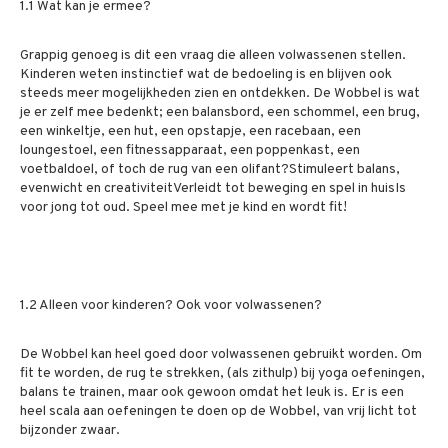
1.1 Wat kan je ermee?
Grappig genoeg is dit een vraag die alleen volwassenen stellen.
Kinderen weten instinctief wat de bedoeling is en blijven ook
steeds meer mogelijkheden zien en ontdekken. De Wobbel is wat
je er zelf mee bedenkt; een balansbord, een schommel, een brug,
een winkeltje, een hut, een opstapje, een racebaan, een
loungestoel, een fitnessapparaat, een poppenkast, een
voetbaldoel, of toch de rug van een olifant?Stimuleert balans,
evenwicht en creativiteitVerleidt tot beweging en spel in huisIs
voor jong tot oud. Speel mee met je kind en wordt fit!
1.2 Alleen voor kinderen? Ook voor volwassenen?
De Wobbel kan heel goed door volwassenen gebruikt worden. Om
fit te worden, de rug te strekken, (als zithulp) bij yoga oefeningen,
balans te trainen, maar ook gewoon omdat het leuk is. Er is een
heel scala aan oefeningen te doen op de Wobbel, van vrij licht tot
bijzonder zwaar.