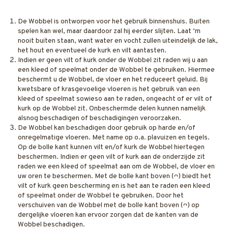
De Wobbel is ontworpen voor het gebruik binnenshuis. Buiten
spelen kan wel, maar daardoor zal hij eerder slijten. Laat ‘m
nooit buiten staan, want water en vocht zullen uiteindelijk de lak,
het hout en eventueel de kurk en vilt aantasten.
Indien er geen vilt of kurk onder de Wobbel zit raden wij u aan
een kleed of speelmat onder de Wobbel te gebruiken. Hiermee
beschermt u de Wobbel, de vloer en het reduceert geluid. Bij
kwetsbare of krasgevoelige vloeren is het gebruik van een
kleed of speelmat sowieso aan te raden, ongeacht of er vilt of
kurk op de Wobbel zit. Onbeschermde delen kunnen namelijk
alsnog beschadigen of beschadigingen veroorzaken.
De Wobbel kan beschadigen door gebruik op harde en/of
onregelmatige vloeren. Met name op o.a. plavuizen en tegels.
Op de bolle kant kunnen vilt en/of kurk de Wobbel hiertegen
beschermen. Indien er geen vilt of kurk aan de onderzijde zit
raden we een kleed of speelmat aan om de Wobbel, de vloer en
uw oren te beschermen. Met de bolle kant boven (ᴖ) biedt het
vilt of kurk geen bescherming en is het aan te raden een kleed
of speelmat onder de Wobbel te gebruiken. Door het
verschuiven van de Wobbel met de bolle kant boven (ᴖ) op
dergelijke vloeren kan ervoor zorgen dat de kanten van de
Wobbel beschadigen.