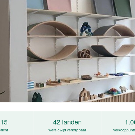
015
42 landen
1.0
richt
wereldwijd verkrijgbaar
verkooppunte