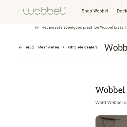
Shop Wobbel
Deck
Het meeste speelgoed praat. De Wobbel luistert.
Wobbe
Terug
Meer weten
Officiële dealers
Wobbel 
Word Wobbel dea