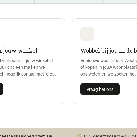
n jouw winkel
Wobbel bij jou in de 
l verkopen in jouw winkel of
Benieuwd waar je een Wobbel
uur ons een mail en we
of kopen in jouw woonplaats?
l mogelijk contact met je op.
ons weten en we zoeken het v
Vraag het ons
eeste speelgoed praat. De
FSC-gecertificeerd & CE-ge