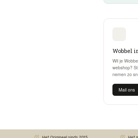
Wobbel i
Wil je Wobbe
webshop? St
nemen zo sne
Mail ons
Het Origineel sinds 2015.
Het m