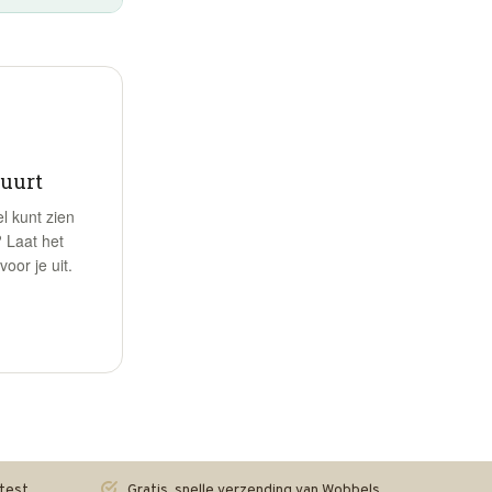
buurt
 kunt zien
 Laat het
oor je uit.
test
Gratis, snelle verzending van Wobbels