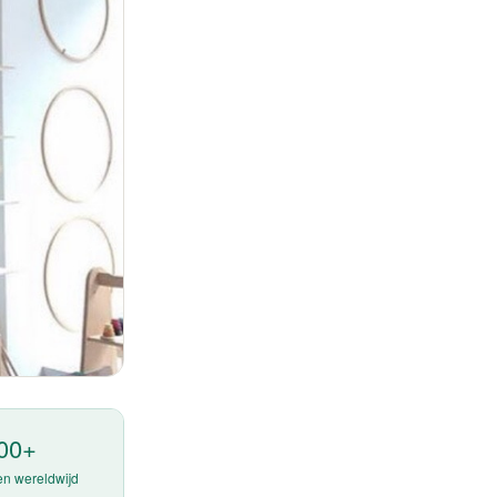
00+
n wereldwijd