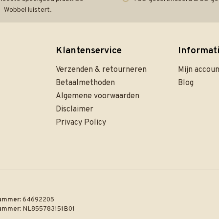
Wobbel luistert.
Klantenservice
Informat
Verzenden & retourneren
Mijn accou
Betaalmethoden
Blog
Algemene voorwaarden
Disclaimer
Privacy Policy
ummer:
64692205
ummer:
NL855783151B01