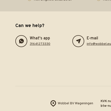
Can we help?
What's app
E-mail
31641273330
info@wobbel.eu
KVK n
Wobbel BV Wageningen
btw-n