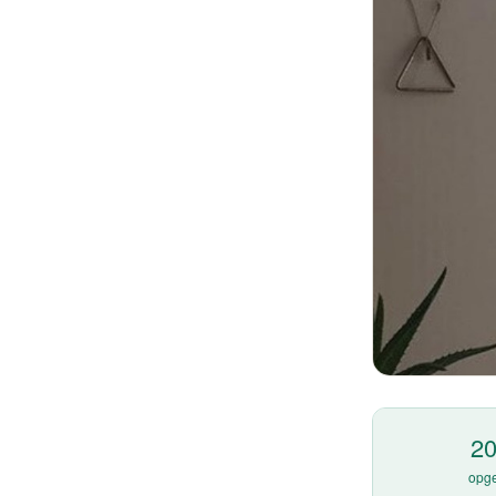
2
opge