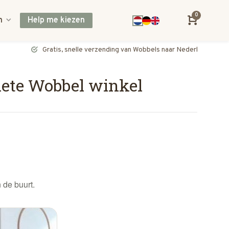
0
n
Help me kiezen
Gratis, snelle verzending van Wobbels naar Nederland en België
iete Wobbel winkel
 de buurt.