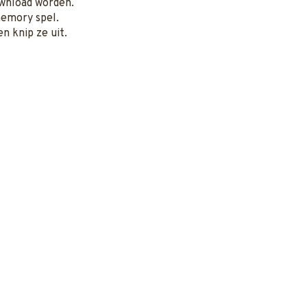
wnload worden.
memory spel.
n knip ze uit.