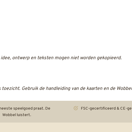
et idee, ontwerp en teksten mogen niet worden gekopieerd.
k toezicht. Gebruik de handleiding van de kaarten en de Wobbel
eeste speelgoed praat. De
FSC-gecertificeerd & CE-ge
Wobbel luistert.