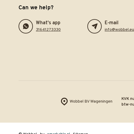
Can we help?
What's app
E-mail
31641273330
info@wobbel.eu
KVK n
Wobbel BV Wageningen
btw-n