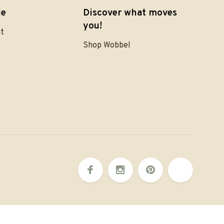
ie
Discover what moves
you!
nt
Shop Wobbel