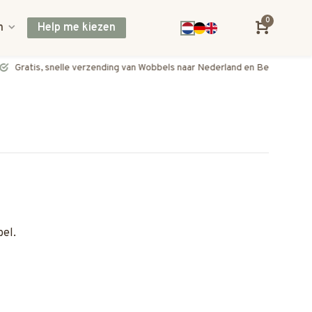
0
n
Help me kiezen
Gratis, snelle verzending van Wobbels naar Nederland en België
el.