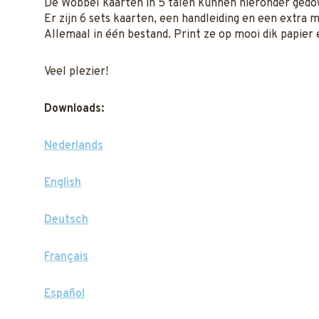
De Wobbel kaarten in 5 talen kunnen hieronder gedo
Er zijn 6 sets kaarten, een handleiding en een extra 
Allemaal in één bestand. Print ze op mooi dik papier e
Veel plezier!
Downloads:
Nederlands
English
Deutsch
Français
Español