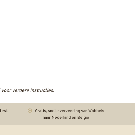
 voor verdere instructies.
test
Gratis, snelle verzending van Wobbels
naar Nederland en België