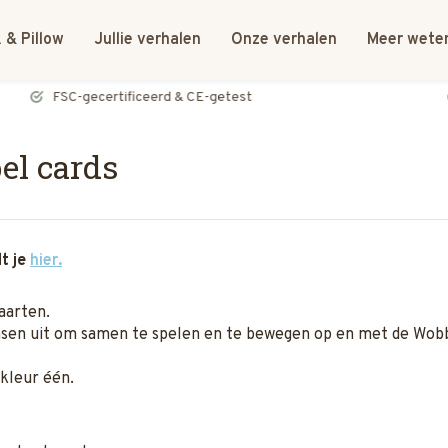
 & Pillow
Jullie verhalen
Onze verhalen
Meer wete
FSC-gecertificeerd & CE-getest
el cards
dt je
hier.
aarten.
nsen uit om samen te spelen en te bewegen op en met de Wobb
 kleur één.