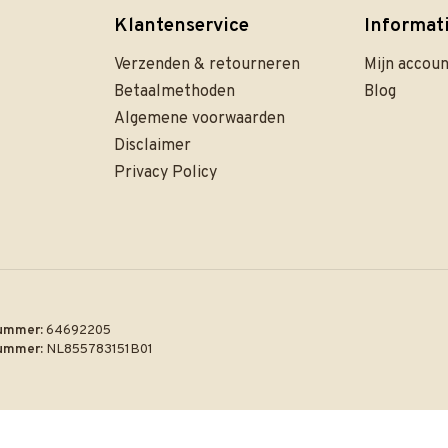
Klantenservice
Informat
Verzenden & retourneren
Mijn accou
Betaalmethoden
Blog
Algemene voorwaarden
Disclaimer
Privacy Policy
ummer:
64692205
ummer:
NL855783151B01