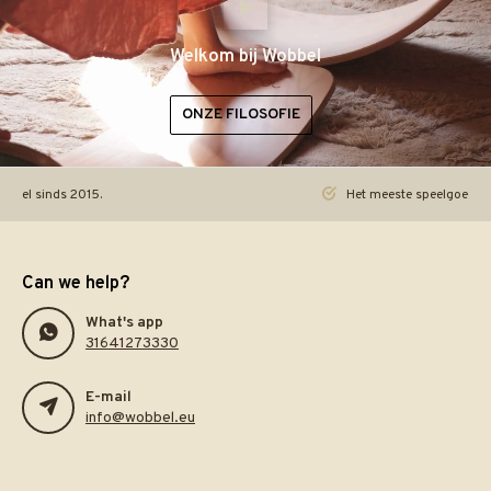
Welkom bij Wobbel
ONZE FILOSOFIE
ineel sinds 2015.
Het meeste speelgoed pra
Can we help?
What's app
31641273330
E-mail
info@wobbel.eu