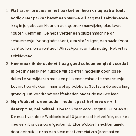
Wat zit er precies in het pakket en heb ik nog extra tools
nodig?
Het pakket bevat een nieuwe viltlaag met zelfklevende
laag in je gekozen kleur en een gebruiksaanwijzing plus twee
houten klemmen. Je hebt verder een pluizenmachine of
scheermesje (voor gladmaken), een stofzuiger, een naald (voor
luchtbellen) en eventueel WhatsApp voor hulp nodig. Het vilt is
zelfklevend.
Hoe maak ik de oude viltlaag goed schoon en glad voordat
ik begin?
Maak het huidige vilt zo effen mogelijk door losse
delen te verwijderen met een pluizenmachine of scheermesje.
Let niet op vlekken, maar wel op bobbels. Stofzuig de oude laag
grondig. Dit voorkomt oneffenheden onder de nieuwe laag.
Mijn Wobbel is een ouder model , past het nieuwe vilt
daarop?
Ja, het pakket is beschikbaar voor Original, Pure en XL.
De maat van deze Wobbels is al 10 jaar exact hetzelfde, dus het
nieuwe vilt is daarop afgestemd. Elke Wobbel is echter uniek
door gebruik. Er kan een klein maatverschil zijn (normaal en