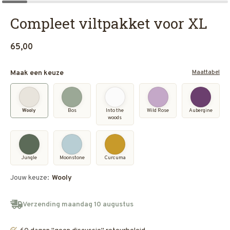
Compleet viltpakket voor XL
65,00
Maattabel
Maak een keuze
Wooly
Bos
Into the
Wild Rose
Aubergine
woods
Jungle
Moonstone
Curcuma
Jouw keuze:
Wooly
Verzending maandag 10 augustus