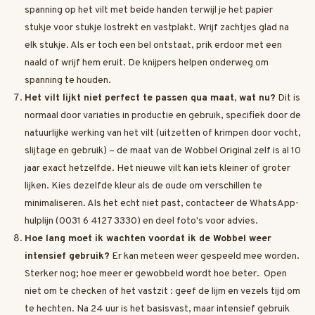
spanning op het vilt met beide handen terwijl je het papier
stukje voor stukje lostrekt en vastplakt. Wrijf zachtjes glad na
elk stukje. Als er toch een bel ontstaat, prik erdoor met een
naald of wrijf hem eruit. De knijpers helpen onderweg om
spanning te houden.
Het vilt lijkt niet perfect te passen qua maat, wat nu?
Dit is
normaal door variaties in productie en gebruik, specifiek door de
natuurlijke werking van het vilt (uitzetten of krimpen door vocht,
slijtage en gebruik) – de maat van de Wobbel Original zelf is al 10
jaar exact hetzelfde. Het nieuwe vilt kan iets kleiner of groter
lijken. Kies dezelfde kleur als de oude om verschillen te
minimaliseren. Als het echt niet past, contacteer de WhatsApp-
hulplijn (0031 6 4127 3330) en deel foto's voor advies.
Hoe lang moet ik wachten voordat ik de Wobbel weer
intensief gebruik?
Er kan meteen weer gespeeld mee worden.
Sterker nog; hoe meer er gewobbeld wordt hoe beter. Open
niet om te checken of het vastzit : geef de lijm en vezels tijd om
te hechten. Na 24 uur is het basisvast, maar intensief gebruik