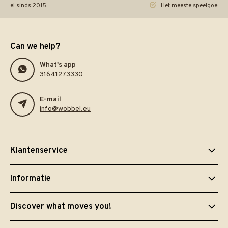
ineel sinds 2015.
Het meeste speelgoed pra
Can we help?
What's app
31641273330
E-mail
info@wobbel.eu
Klantenservice
Informatie
Discover what moves you!