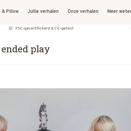
 & Pillow
Jullie verhalen
Onze verhalen
Meer wete
FSC-gecertificeerd & CE-getest
 ended play