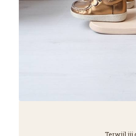
De meeste speelgoed vertelt een
Terwijl jij
De Wobbel luistert naar wa