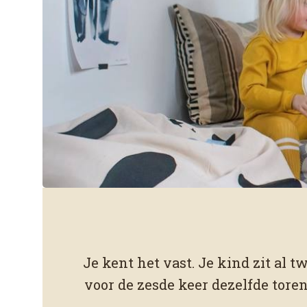
ONZE SPEELFILOSOFIE
Wat is open-ended p
Spelen zonder regels. Bewegen zonder o
Je kent het vast. Je kind zit al
Groeien zonder dat je het ziet.
voor de zesde keer dezelfde toren