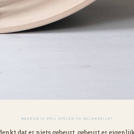
 kind wat het moet doen.
WAAROM IS VRIJ SPELEN ZO BELANGRIJK?
 denkt dat er niets gebeurt, gebeurt er eigenlij
t het kind al weet.