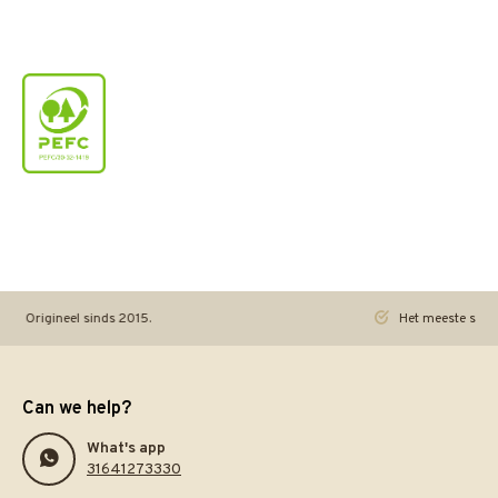
gineel sinds 2015.
Het meeste speelgoed pra
Can we help?
What's app
31641273330