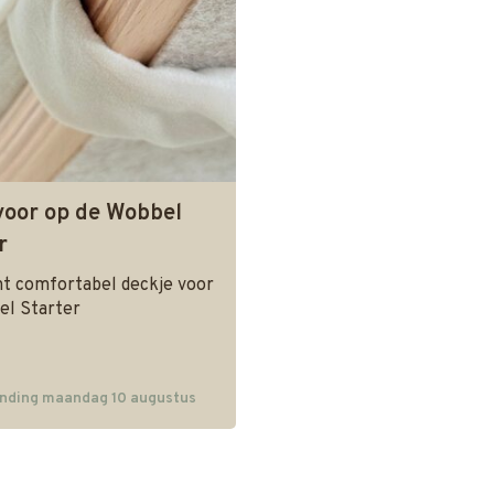
voor op de Wobbel
r
ht comfortabel deckje voor
el Starter
nding maandag 10 augustus