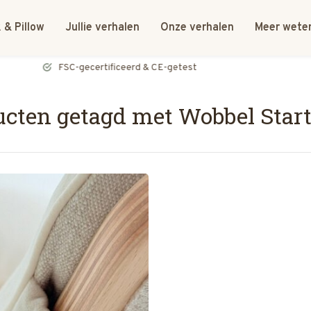
 & Pillow
Jullie verhalen
Onze verhalen
Meer wete
FSC-gecertificeerd & CE-getest
cten getagd met Wobbel Start