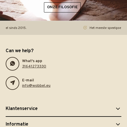
ONZE FILOSOFIE
ineel sinds 2015.
Het meeste speelgoed pra
Can we help?
What's app
31641273330
E-mail
info@wobbel.eu
Klantenservice
Informatie