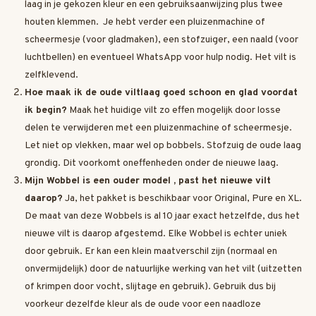
laag in je gekozen kleur en een gebruiksaanwijzing plus twee
houten klemmen. Je hebt verder een pluizenmachine of
scheermesje (voor gladmaken), een stofzuiger, een naald (voor
luchtbellen) en eventueel WhatsApp voor hulp nodig. Het vilt is
zelfklevend.
Hoe maak ik de oude viltlaag goed schoon en glad voordat
ik begin?
Maak het huidige vilt zo effen mogelijk door losse
delen te verwijderen met een pluizenmachine of scheermesje.
Let niet op vlekken, maar wel op bobbels. Stofzuig de oude laag
grondig. Dit voorkomt oneffenheden onder de nieuwe laag.
Mijn Wobbel is een ouder model , past het nieuwe vilt
daarop?
Ja, het pakket is beschikbaar voor Original, Pure en XL.
De maat van deze Wobbels is al 10 jaar exact hetzelfde, dus het
nieuwe vilt is daarop afgestemd. Elke Wobbel is echter uniek
door gebruik. Er kan een klein maatverschil zijn (normaal en
onvermijdelijk) door de natuurlijke werking van het vilt (uitzetten
of krimpen door vocht, slijtage en gebruik). Gebruik dus bij
voorkeur dezelfde kleur als de oude voor een naadloze