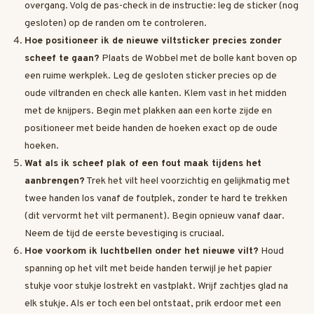
overgang. Volg de pas-check in de instructie: leg de sticker (nog
gesloten) op de randen om te controleren.
Hoe positioneer ik de nieuwe viltsticker precies zonder
scheef te gaan?
Plaats de Wobbel met de bolle kant boven op
een ruime werkplek. Leg de gesloten sticker precies op de
oude viltranden en check alle kanten. Klem vast in het midden
met de knijpers. Begin met plakken aan een korte zijde en
positioneer met beide handen de hoeken exact op de oude
hoeken.
Wat als ik scheef plak of een fout maak tijdens het
aanbrengen?
Trek het vilt heel voorzichtig en gelijkmatig met
twee handen los vanaf de foutplek, zonder te hard te trekken
(dit vervormt het vilt permanent). Begin opnieuw vanaf daar.
Neem de tijd de eerste bevestiging is cruciaal.
Hoe voorkom ik luchtbellen onder het nieuwe vilt?
Houd
spanning op het vilt met beide handen terwijl je het papier
stukje voor stukje lostrekt en vastplakt. Wrijf zachtjes glad na
elk stukje. Als er toch een bel ontstaat, prik erdoor met een