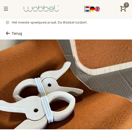
0
Het meeste speelgoed praat. De Wobbel luistert.
Terug