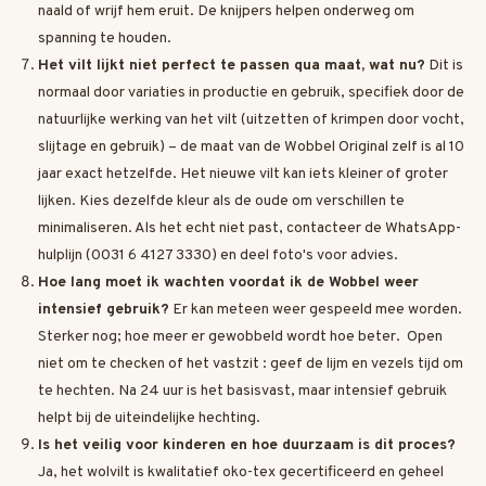
naald of wrijf hem eruit. De knijpers helpen onderweg om
spanning te houden.
Het vilt lijkt niet perfect te passen qua maat, wat nu?
Dit is
normaal door variaties in productie en gebruik, specifiek door de
natuurlijke werking van het vilt (uitzetten of krimpen door vocht,
slijtage en gebruik) – de maat van de Wobbel Original zelf is al 10
jaar exact hetzelfde. Het nieuwe vilt kan iets kleiner of groter
lijken. Kies dezelfde kleur als de oude om verschillen te
minimaliseren. Als het echt niet past, contacteer de WhatsApp-
hulplijn (0031 6 4127 3330) en deel foto's voor advies.
Hoe lang moet ik wachten voordat ik de Wobbel weer
intensief gebruik?
Er kan meteen weer gespeeld mee worden.
Sterker nog; hoe meer er gewobbeld wordt hoe beter. Open
niet om te checken of het vastzit : geef de lijm en vezels tijd om
te hechten. Na 24 uur is het basisvast, maar intensief gebruik
helpt bij de uiteindelijke hechting.
Is het veilig voor kinderen en hoe duurzaam is dit proces?
Ja, het wolvilt is kwalitatief oko-tex gecertificeerd en geheel