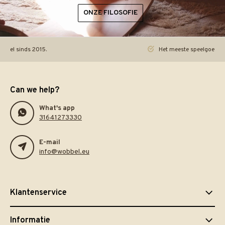
ONZE FILOSOFIE
ineel sinds 2015.
Het meeste speelgoed pra
Can we help?
What's app
31641273330
E-mail
info@wobbel.eu
Klantenservice
Informatie