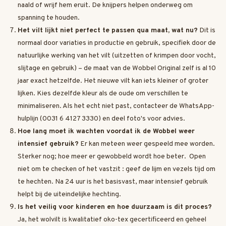
naald of wrijf hem eruit. De knijpers helpen onderweg om
spanning te houden.
Het vilt lijkt niet perfect te passen qua maat, wat nu?
Dit is
normaal door variaties in productie en gebruik, specifiek door de
natuurlijke werking van het vilt (uitzetten of krimpen door vocht,
slijtage en gebruik) – de maat van de Wobbel Original zelf is al 10
jaar exact hetzelfde. Het nieuwe vilt kan iets kleiner of groter
lijken. Kies dezelfde kleur als de oude om verschillen te
minimaliseren. Als het echt niet past, contacteer de WhatsApp-
hulplijn (0031 6 4127 3330) en deel foto's voor advies.
Hoe lang moet ik wachten voordat ik de Wobbel weer
intensief gebruik?
Er kan meteen weer gespeeld mee worden.
Sterker nog; hoe meer er gewobbeld wordt hoe beter. Open
niet om te checken of het vastzit : geef de lijm en vezels tijd om
te hechten. Na 24 uur is het basisvast, maar intensief gebruik
helpt bij de uiteindelijke hechting.
Is het veilig voor kinderen en hoe duurzaam is dit proces?
Ja, het wolvilt is kwalitatief oko-tex gecertificeerd en geheel