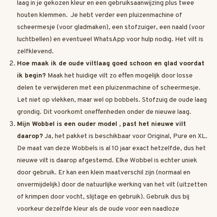
laag in je gekozen kleur en een gebruiksaanwijzing plus twee
houten klemmen. Je hebt verder een pluizenmachine of
scheermesje (voor gladmaken), een stofzuiger, een naald (voor
luchtbellen) en eventueel WhatsApp voor hulp nodig. Het vilt is
zelfklevend.
Hoe maak ik de oude viltlaag goed schoon en glad voordat
ik begin?
Maak het huidige vilt zo effen mogelijk door losse
delen te verwijderen met een pluizenmachine of scheermesje.
Let niet op vlekken, maar wel op bobbels. Stofzuig de oude laag
grondig. Dit voorkomt oneffenheden onder de nieuwe laag.
Mijn Wobbel is een ouder model , past het nieuwe vilt
daarop?
Ja, het pakket is beschikbaar voor Original, Pure en XL.
De maat van deze Wobbels is al 10 jaar exact hetzelfde, dus het
nieuwe vilt is daarop afgestemd. Elke Wobbel is echter uniek
door gebruik. Er kan een klein maatverschil zijn (normaal en
onvermijdelijk) door de natuurlijke werking van het vilt (uitzetten
of krimpen door vocht, slijtage en gebruik). Gebruik dus bij
voorkeur dezelfde kleur als de oude voor een naadloze