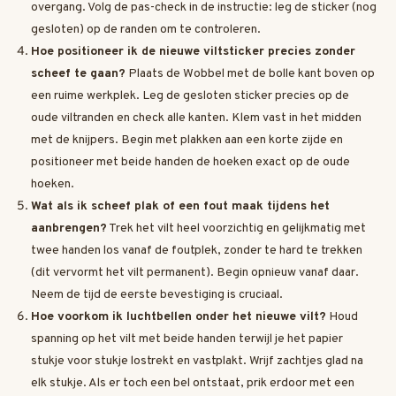
overgang. Volg de pas-check in de instructie: leg de sticker (nog
gesloten) op de randen om te controleren.
Hoe positioneer ik de nieuwe viltsticker precies zonder
scheef te gaan?
Plaats de Wobbel met de bolle kant boven op
een ruime werkplek. Leg de gesloten sticker precies op de
oude viltranden en check alle kanten. Klem vast in het midden
met de knijpers. Begin met plakken aan een korte zijde en
positioneer met beide handen de hoeken exact op de oude
hoeken.
Wat als ik scheef plak of een fout maak tijdens het
aanbrengen?
Trek het vilt heel voorzichtig en gelijkmatig met
twee handen los vanaf de foutplek, zonder te hard te trekken
(dit vervormt het vilt permanent). Begin opnieuw vanaf daar.
Neem de tijd de eerste bevestiging is cruciaal.
Hoe voorkom ik luchtbellen onder het nieuwe vilt?
Houd
spanning op het vilt met beide handen terwijl je het papier
stukje voor stukje lostrekt en vastplakt. Wrijf zachtjes glad na
elk stukje. Als er toch een bel ontstaat, prik erdoor met een