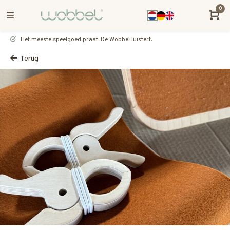
0
Het meeste speelgoed praat. De Wobbel luistert.
Terug